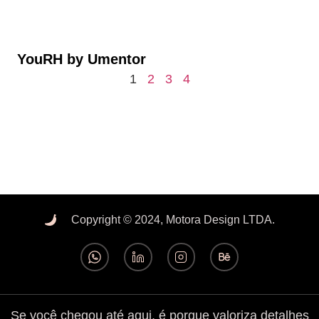
YouRH by Umentor
1
2
3
4
Copyright © 2024, Motora Design LTDA.
Se você chegou até aqui, é porque valoriza detalhes